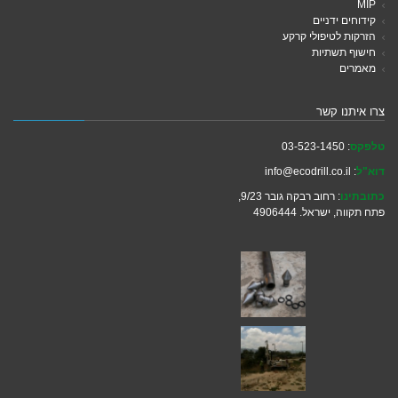
MIP
קידוחים ידניים
הזרקות לטיפולי קרקע
חישוף תשתיות
מאמרים
צרו איתנו קשר
טלפקס
: 03-523-1450
דוא"ל
: info@ecodrill.co.il
כתובתינו
: רחוב רבקה גובר 9/23,
פתח תקווה, ישראל. 4906444