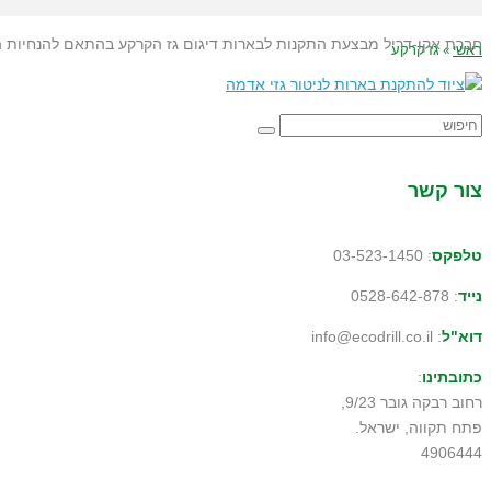
חברת אקו-דריל מבצעת התקנות לבארות דיגום גז הקרקע בהתאם להנחיות המשרד להגנת הסביבה, 
ראשי
»
גז קרקע
צור קשר
טלפקס
: 03-523-1450
נייד
: 0528-642-878
דוא"ל
: info@ecodrill.co.il
כתובתינו
:
רחוב רבקה גובר 9/23,
פתח תקווה, ישראל.
4906444