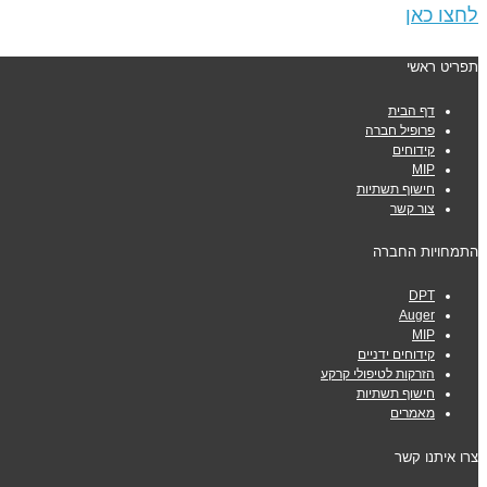
לחצו כאן
תפריט ראשי
דף הבית
פרופיל חברה
קידוחים
MIP
חישוף תשתיות
צור קשר
התמחויות החברה
DPT
Auger
MIP
קידוחים ידניים
הזרקות לטיפולי קרקע
חישוף תשתיות
מאמרים
צרו איתנו קשר