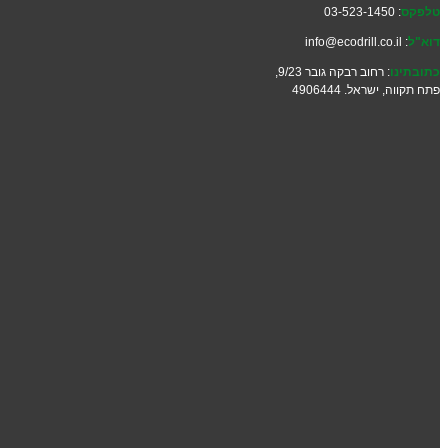
טלפקס
: 03-523-1450
דוא"ל
: info@ecodrill.co.il
כתובתינו
: רחוב רבקה גובר 9/23,
פתח תקווה, ישראל. 4906444