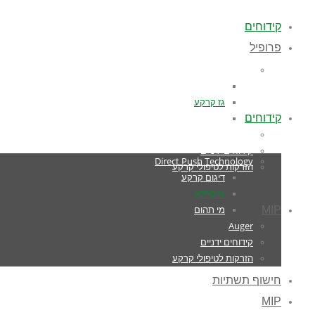
קידוחים
פרופיל
Direct Push Technology
דיגום קרקע
גז קרקע
קידוחים
מי תהום
Auger
קידוחים ידניים
Direct Push Technology
הזרקות לטיפולי קרקע
דיגום קרקע
גז קרקע
מי תהום
MIP
Auger
קידוחים ידניים
הזרקות לטיפולי קרקע
חישוף תשתיות
MIP