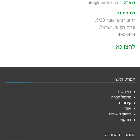
דוא"ל
: info@ecodrill.co.il
כתובתינו
:
רחוב רבקה גובר 9/23,
פתח תקווה, ישראל.
4906444
לחצו כאן
תפריט ראשי
דף הבית
פרופיל חברה
קידוחים
MIP
חישוף תשתיות
צור קשר
התמחויות החברה