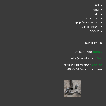
DPT
Auger
MIP
קידוחים ידניים
הזרקות לטיפולי קרקע
חישוף תשתיות
מאמרים
צרו איתנו קשר
טלפקס
: 03-523-1450
דוא"ל
: info@ecodrill.co.il
כתובתינו
: רחוב רבקה גובר 9/23,
פתח תקווה, ישראל. 4906444