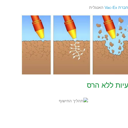
חברת Vac-Ex
האנגלית
יות ללא הרס