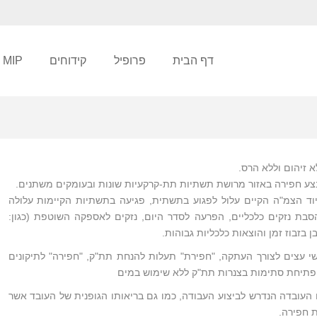
דף הבית
פרופיל
קידוחים
MIP
זיהום וללא הרס.
לבצע חפירה באזור מרושת תשתיות תת-קרקעיות שונות ובעומקים משתנים.
ד הצמ"ה הקיים עלול לפגוע בתשתית, פגיעה בתשתיות הקיימות עלולה
הסבת נזקים כלכליים, הפרעה לסדר היום, נזקים לאספקה השוטפת (כגון:
ן בזבוז זמן והוצאות כלכליות גבוהות.
י עצים לצורך העתקה, "חפירת" תעלות להנחת תת"ק, "חפירה" לתיקונים
ז ופתיחת סתימות בצנרות תת"ק ללא שימוש במים
 העובדה הנדרש לביצוע העבודה, כמו גם בריאותו הגופנית של העובד אשר
 חפירה.