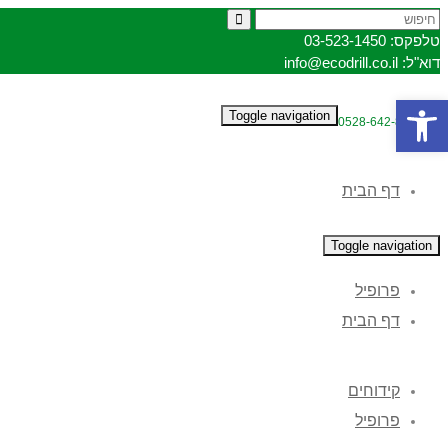
טלפקס: 03-523-1450
דוא"ל: info@ecodrill.co.il
פתח סרגל נגישות
Toggle navigation
נייד: 0528-642-878
דף הבית
Toggle navigation
פרופיל
דף הבית
קידוחים
פרופיל