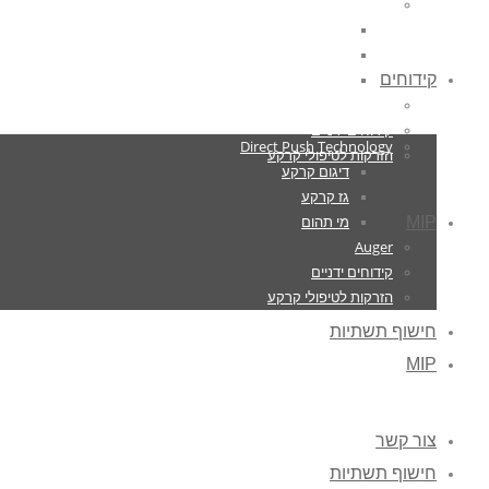
Direct Push Technology
דיגום קרקע
גז קרקע
קידוחים
מי תהום
Auger
קידוחים ידניים
Direct Push Technology
הזרקות לטיפולי קרקע
דיגום קרקע
גז קרקע
מי תהום
MIP
Auger
קידוחים ידניים
הזרקות לטיפולי קרקע
חישוף תשתיות
MIP
צור קשר
חישוף תשתיות