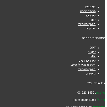
דף הבית
פרופיל חברה
קידוחים
MIP
חישוף תשתיות
צור קשר
התמחויות החברה
DPT
Auger
MIP
קידוחים ידניים
הזרקות לטיפולי קרקע
חישוף תשתיות
מאמרים
צרו איתנו קשר
טלפקס
: 03-523-1450
דוא"ל
: info@ecodrill.co.il
כתובתינו
: רחוב רבקה גובר 9/23,