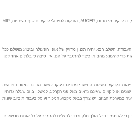
חברת אקו-דריל בע"מ מעניקה מספר סוגי קידוחים שונים וגם שרותי חישוף תשתיות. בין סוגי השרותים נמצא בין היתר: קידוחים ידניים, DPT, דיגום קרקע, גז קרקע, מי תהום, AUGER, הזרקות לטיפולי קרקע, חישוף תשתיות, MIP
בודה, השלב הבא יהיה תכנון מדויק של אופי הפעולה וביצוע מושלם ככל
ות כדי להימנע מהם או כיצד להתגבר עליהם. אין סיבה כי בלת"ם אחד קטן,
ימות בקרקע. בשיטת החישוף נעזרים בעיקר כאשר מדובר באזור המרושת
ים או ליקויים שאינם נראים מעל פני הקרקע, למשל: ביוב שעלה גדותיו,
ה במערכת הביוב, יש צורך בבעל מקצוע המכיר ועוסק בעבודות ביוב שונות
ן כי לא תמיד הכל הולך חלק ובכדי להצליח להתגבר על כל אותם מכשולים,