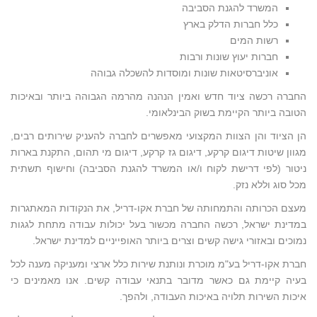
המשרד להגנת הסביבה
כלל חברות הדלק בארץ
רשות המים
חברות יעוץ שונות ורבות
אוניברסיטאות שונות ומוסדות להשכלה גבוהה
החברה רכשה ציוד חדש ואמין הנהנה מהרמה הגבוהה ביותר ובאיכות
הטובה ביותר הקיימת בשוק הבינלאומי.
הן הציוד והן הצוות המקצועי מאפשרים לחברה להעניק שירותים רבים,
מגוון שיטות דיגום קרקע, דיגום גז קרקע, דיגום מי תהום, התקנת בארות
ניטור (לפי דרישת לקוח ו/או המשרד להגנת הסביבה) וחישוף תשתית
מכל סוג וללא נזק.
מעצם הכרותה והתמחותה של חברת אקו-דריל, את הנקודות המאתגרות
במדינת ישראל, רכשה החברה מכשור בעל יכולות עבודה מתחת לגגות
נמוכים ובאזורי גישה קשים וצרים ביותר האופייניים למדינת ישראל.
חברת אקו-דריל בע"מ מוכרת ונותנת שירות כלל ארצי ומעניקה מענה לכל
בעיה קיימת גם כאשר מדובר בתנאי עבודה קשים. אנו מאמינים כי
איכות השירות תלויה באיכות העבודה, ולהפך.