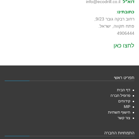
דוא"ל
: info@ecodrill.co.il
כתובתינו
:
רחוב רבקה גובר 9/23,
פתח תקווה, ישראל.
4906444
לחצו כאן
תפריט ראשי
דף הבית
פרופיל חברה
קידוחים
MIP
חישוף תשתיות
צור קשר
התמחויות החברה