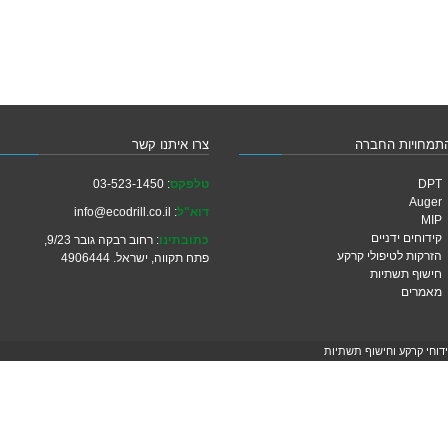
תמחויות החברה
צרו איתנו קשר
DPT
טלפקס
: 03-523-1450
Auger
דוא"ל
: info@ecodrill.co.il
MIP
קידוחים ידניים
כתובתינו
: רחוב רבקה גובר 9/23,
הזרקות לטיפולי קרקע
פתח תקווה, ישראל. 4906444
חישוף תשתיות
מאמרים