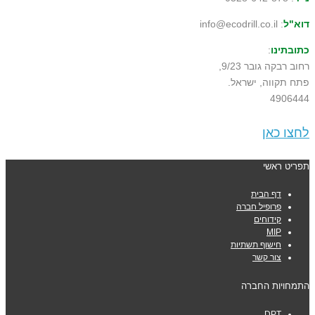
דוא"ל
: info@ecodrill.co.il
כתובתינו
:
רחוב רבקה גובר 9/23,
פתח תקווה, ישראל.
4906444
לחצו כאן
תפריט ראשי
דף הבית
פרופיל חברה
קידוחים
MIP
חישוף תשתיות
צור קשר
התמחויות החברה
DPT