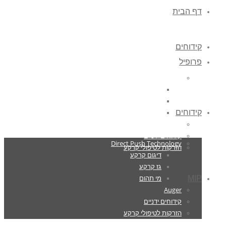
דף הבית
קידוחים
פרופיל
Direct Push Technology
דיגום קרקע
גז קרקע
קידוחים
מי תהום
Auger
קידוחים ידניים
Direct Push Technology
הזרקות לטיפולי קרקע
דיגום קרקע
גז קרקע
מי תהום
MIP
Auger
קידוחים ידניים
הזרקות לטיפולי קרקע