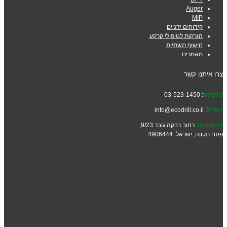
Auger
MIP
קידוחים ידניים
הזרקות לטיפולי קרקע
חישוף תשתיות
מאמרים
צרו איתנו קשר
טלפקס
: 03-523-1450
דוא"ל
: info@ecodrill.co.il
כתובתינו
: רחוב רבקה גובר 9/23,
פתח תקווה, ישראל. 4906444