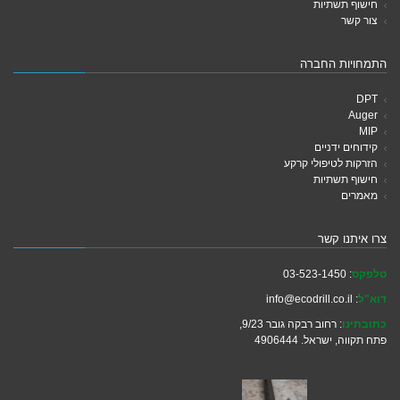
חישוף תשתיות
צור קשר
התמחויות החברה
DPT
Auger
MIP
קידוחים ידניים
הזרקות לטיפולי קרקע
חישוף תשתיות
מאמרים
צרו איתנו קשר
טלפקס
: 03-523-1450
דוא"ל
: info@ecodrill.co.il
כתובתינו
: רחוב רבקה גובר 9/23,
פתח תקווה, ישראל. 4906444